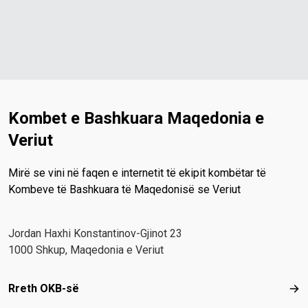
Kombet e Bashkuara Maqedonia e
Veriut
Mirë se vini në faqen e internetit të ekipit kombëtar të
Kombeve të Bashkuara të Maqedonisë se Veriut
Јordan Haxhi Konstantinov-Gjinot 23
1000 Shkup, Maqedonia e Veriut
Footer menu
Rreth OKB-së
Rre