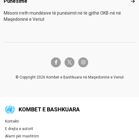
Punësime
Pun
Mësoni rreth mundësive të punësimit në të gjithë OKB-në në
Maqedoninë e Veriut
twitter-x
facebook-f
instagram
© Copyright 2026 Kombet e Bashkuara në Maqedoninë e Veriut
KOMBET E BASHKUARA
Kontakti
Global U.N. menu
E drejta e autorit
Alarm për mashtrim