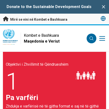
Kalo te përmbajtja kryesore
Donate to the Sustainable Development Goals
Clo
Mirë se vini në Kombet e Bashkuara
UN Logo
Kombet e Bashkuara
Maqedonia e Veriut
KOMBET E BASHKUARA
MAQEDONIA E VERIUT
Objektivi i Zhvillimit të Qëndrueshëm
1
Pa varfëri
Zhdukja e varfërisë në të gjitha format e saj në të gjithë