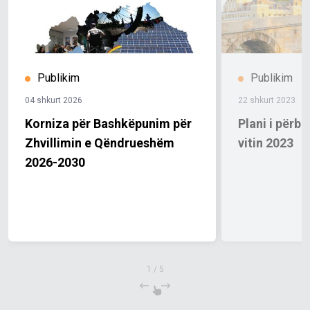
Publikim
Publikim
04 shkurt 2026
22 shkurt 2023
Korniza për Bashkëpunim për
Plani i përba
Zhvillimin e Qëndrueshëm
vitin 2023
2026-2030
1
/
5