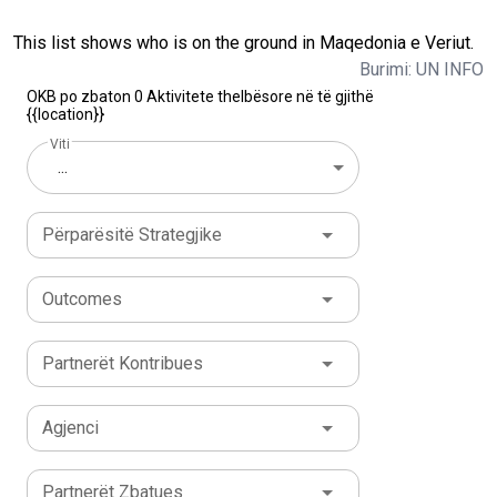
This list shows who is on the ground in Maqedonia e Veriut.
Burimi: UN INFO
OKB po zbaton 0 Aktivitete thelbësore në të gjithë
{{location}}
Viti
...
Përparësitë Strategjike
Outcomes
Partnerët Kontribues
Agjenci
Partnerët Zbatues