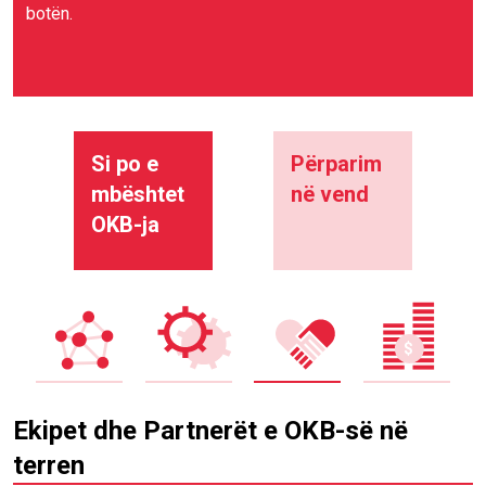
botën.
Si po e
Përparim
mbështet
në vend
OKB-ja
Ekipet dhe Partnerët e OKB-së në
terren