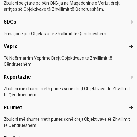
Zbuloni se çfarë po bën OKB-ja në Maqedoninë e Veriut drejt
arritjes së Objektivave të Zhvillimit të Qëndrueshëm.
SDGs
SD
Puna jonë për Objektivat e Zhvillimit të Qëndrueshëm.
Vepro
Vep
Të Ndërmarrim Veprime Drejt Objektivave të Zhvillimit të
Qëndrueshëm
Reportazhe
Rep
Zbuloni më shumë rreth punës sonë drejt Objektivave të Zhvillimit
të Qëndrueshëm.
Burimet
Bur
Zbuloni më shumë rreth punës sonë drejt Objektivave të Zhvillimit
të Qëndrueshëm.