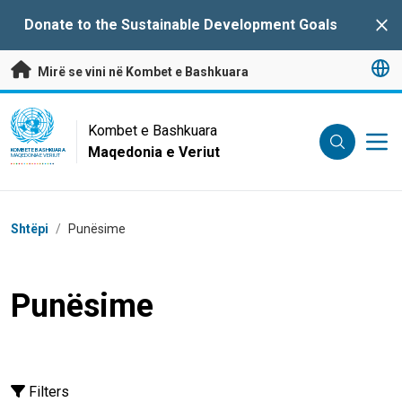
Kalo te përmbajtja kryesore
Donate to the Sustainable Development Goals
Clo
Mirë se vini në Kombet e Bashkuara
UN Logo
Kombet e Bashkuara
Maqedonia e Veriut
KOMBET E BASHKUARA
MAQEDONIA E VERIUT
Breadcrumb
Shtëpi
/
Punësime
Punësime
Filters