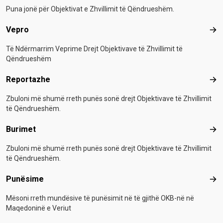
Puna jonë për Objektivat e Zhvillimit të Qëndrueshëm.
Vepro
Vep
Të Ndërmarrim Veprime Drejt Objektivave të Zhvillimit të
Qëndrueshëm
Reportazhe
Rep
Zbuloni më shumë rreth punës sonë drejt Objektivave të Zhvillimit
të Qëndrueshëm.
Burimet
Bur
Zbuloni më shumë rreth punës sonë drejt Objektivave të Zhvillimit
të Qëndrueshëm.
Punësime
Pun
Mësoni rreth mundësive të punësimit në të gjithë OKB-në në
Maqedoninë e Veriut