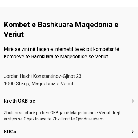
Kombet e Bashkuara Maqedonia e
Veriut
Mirë se vini në faqen e internetit të ekipit kombëtar të
Kombeve të Bashkuara të Maqedonisë se Veriut
Јordan Haxhi Konstantinov-Gjinot 23
1000 Shkup, Maqedonia e Veriut
Footer menu
Rreth OKB-së
Rre
Zbuloni se çfarë po bën OKB-ja në Maqedoninë e Veriut drejt
arritjes së Objektivave të Zhvillimit të Qëndrueshëm.
SDGs
SD