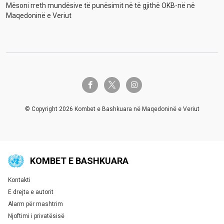
Mësoni rreth mundësive të punësimit në të gjithë OKB-në në
Maqedoninë e Veriut
twitter-x
facebook-f
instagram
© Copyright 2026 Kombet e Bashkuara në Maqedoninë e Veriut
KOMBET E BASHKUARA
Kontakti
Global U.N. menu
E drejta e autorit
Alarm për mashtrim
Njoftimi i privatësisë