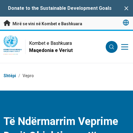
Kalo te përmbajtja kryesore
Donate to the Sustainable Development Goals
Clo
Mirë se vini në Kombet e Bashkuara
UN Logo
Kombet e Bashkuara
Maqedonia e Veriut
KOMBET E BASHKUARA
MAQEDONIA E VERIUT
Breadcrumb
Shtëpi
/
Vepro
Të Ndërmarrim Veprime