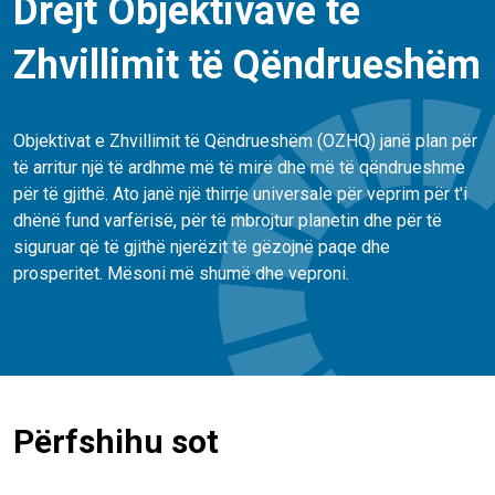
Drejt Objektivave të
Zhvillimit të Qëndrueshëm
Objektivat e Zhvillimit të Qëndrueshëm (OZHQ) janë plan për
të arritur një të ardhme më të mirë dhe më të qëndrueshme
për të gjithë. Ato janë një thirrje universale për veprim për t'i
dhënë fund varfërisë, për të mbrojtur planetin dhe për të
siguruar që të gjithë njerëzit të gëzojnë paqe dhe
prosperitet. Mësoni më shumë dhe veproni.
Përfshihu sot