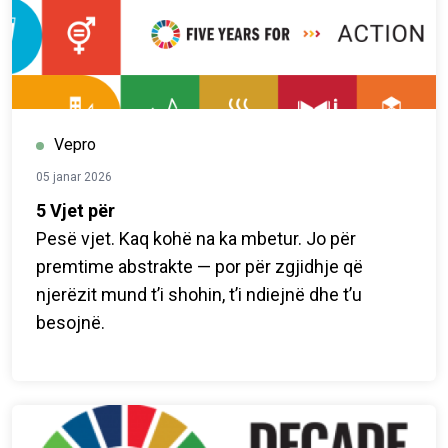
Vepro
05 janar 2026
5 Vjet për
Pesë vjet. Kaq kohë na ka mbetur. Jo për
premtime abstrakte — por për zgjidhje që
njerëzit mund t’i shohin, t’i ndiejnë dhe t’u
besojnë.
5 Vjet për Njerëzit. Planetin. Ndikimin. është
një iniciativë globale, e udhëhequr nga vendet,
që shënon sprintin e fundit për arritjen e
Qëllimeve të Zhvillimit të Qëndrueshëm (2026–