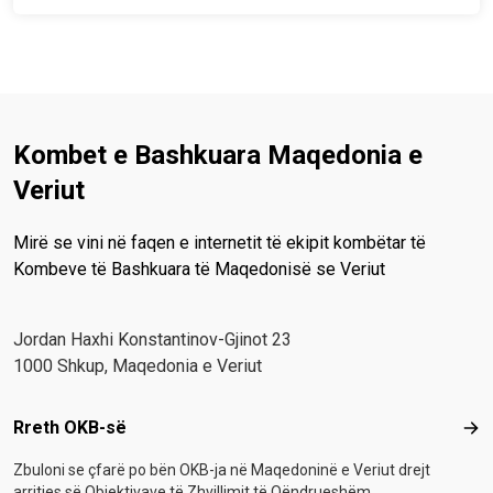
Kombet e Bashkuara Maqedonia e
Veriut
Mirë se vini në faqen e internetit të ekipit kombëtar të
Kombeve të Bashkuara të Maqedonisë se Veriut
Јordan Haxhi Konstantinov-Gjinot 23
1000 Shkup, Maqedonia e Veriut
Footer menu
Rreth OKB-së
Rre
Zbuloni se çfarë po bën OKB-ja në Maqedoninë e Veriut drejt
arritjes së Objektivave të Zhvillimit të Qëndrueshëm.