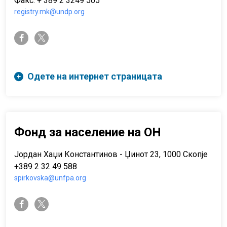
Факс: + 389 2 3249 505
registry.mk@undp.org
twitter-x
facebook-f
Одете на интернет страницата
Фонд за население на ОН
Јордан Хаџи Константинов - Џинот 23, 1000 Скопје
+389 2 32 49 588
spirkovska@unfpa.org
twitter-x
facebook-f