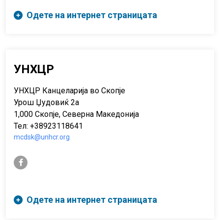
Одете на интернет страницата
УНХЦР
УНХЦР Канцеларија во Скопје
Урош Џудовиќ 2а
1,000 Скопје, Северна Македонија
Teл: +38923118641
mcdsk@unhcr.org
facebook-f
Одете на интернет страницата