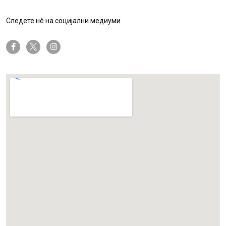
Следете нè на социјални медиуми
twitter-x
facebook-f
instagram