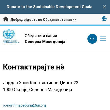
Премини на главната содржина
Donate to the Sustainable Development Goals
Clo
Добредојдовте во Обединетите нации
UN Logo
Обединети нации
Северна Македонија
ОБЕДИНЕТИ НАЦИИ
СЕВЕРНА МАКЕДОНИЈА
Контактирајте нè
Јордан Хаџи Константинов-Џинот 23
1000 Скопје, Северна Македонија
rc-northmacedonia@un.org