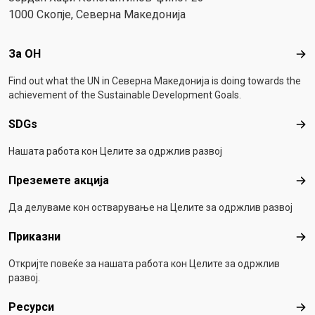
1000 Скопје, Северна Македонија
Footer menu
За ОН
За 
Find out what the UN in Северна Македонија is doing towards the
achievement of the Sustainable Development Goals.
SDGs
SD
Нашата работа кон Целите за одржлив развој
Преземете акција
Пре
Да делуваме кон остварување на Целите за одржлив развој
Приказни
При
Откријте повеќе за нашата работа кон Целите за одржлив
развој.
Ресурси
Рес