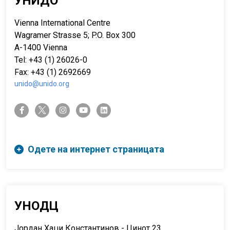
УНИДО
Vienna International Centre
Wagramer Strasse 5; P.O. Box 300
A-1400 Vienna
Tel: +43 (1) 26026-0
Fax: +43 (1) 2692669
unido@unido.org
twitter-x
facebook-f
instagram
youtube
linkedin
Одете на интернет страницата
УНОДЦ
Јордан Хаџи Константинов - Џинот 23