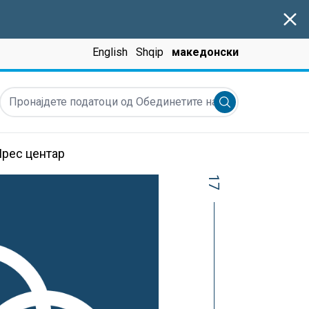
Clos
English
Shqip
македонски
Пронајдете податоци од Обединетите нации, ресурси, вести 
Submit search
рес центар
17