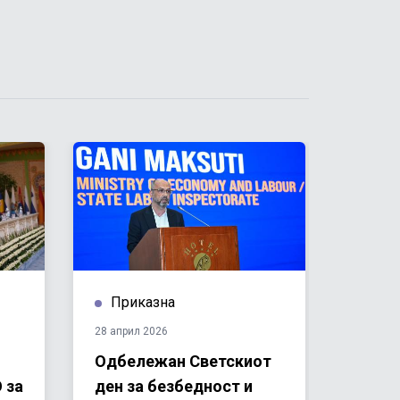
Приказна
При
28 април 2026
08 апри
Одбележан Светскиот
Семе
 за
ден за безбедност и
полит