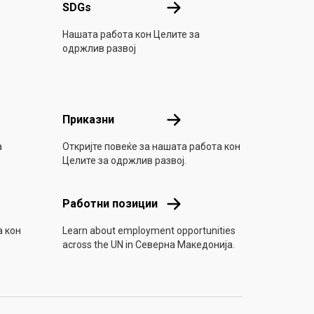
SDGs
SDGs
Нашата работа кон Целите за
одржлив развој
 акција
Приказни
Приказни
а
Откријте повеќе за нашата работа кон
Целите за одржлив развој.
Работни позиции
Работни позиции
а кон
Learn about employment opportunities
across the UN in Северна Македонија.