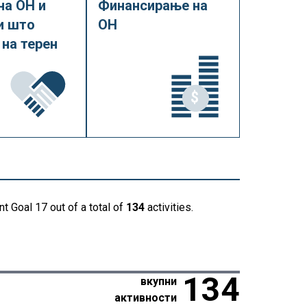
на ОН и
Финансирање на
и што
ОН
 на терен
t Goal 17 out of a total of
134
activities.
134
вкупни
активности