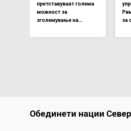
претставуваат голема
упр
можност за
Рам
о
зголемување на
за 
конкурентноста на
по
приватниот сектор
нац
Мак
Обединети нации Север