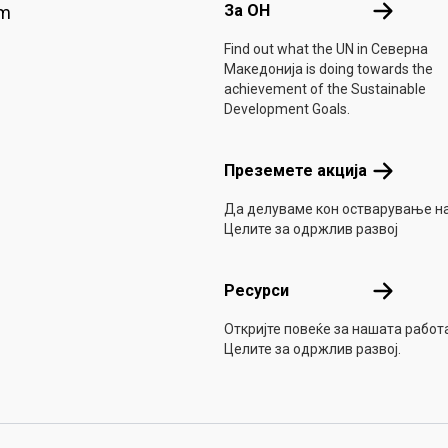
За ОН
За ОН
am
Find out what the UN in Северна
Македонија is doing towards the
achievement of the Sustainable
Development Goals.
Преземете
Преземете акција
Да делуваме кон остварување н
Целите за одржлив развој
Ресурси
Ресурси
Откријте повеќе за нашата работ
Целите за одржлив развој.