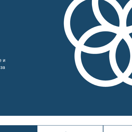
е и
 за