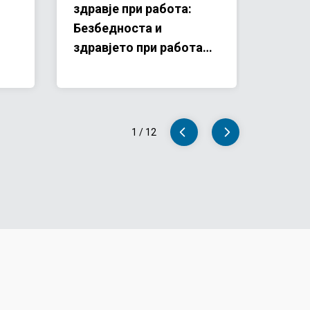
здравје при работа:
инстр
Безбедноста и
справ
здравјето при работа
недос
,
мора да ги опфатат и
сила
психосоцијалните
ризици!
1
/
12