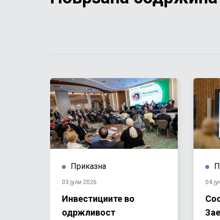
Приказна
П
03 јули 2026
04 ју
Инвестициите во
Сос
вена
одржливост
За