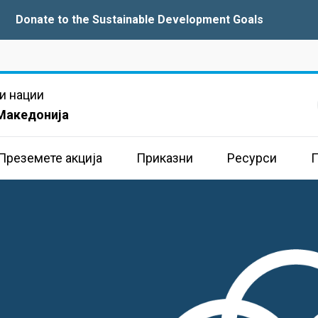
Donate to the Sustainable Development Goals
и нации
Македонија
Преземете акција
Приказни
Ресурси
П