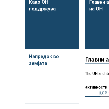
Како ОН
Главни 
поддржува
на ОН
Напредок во
Главни 
земјата
The UN and it
активности 
ЦОР 