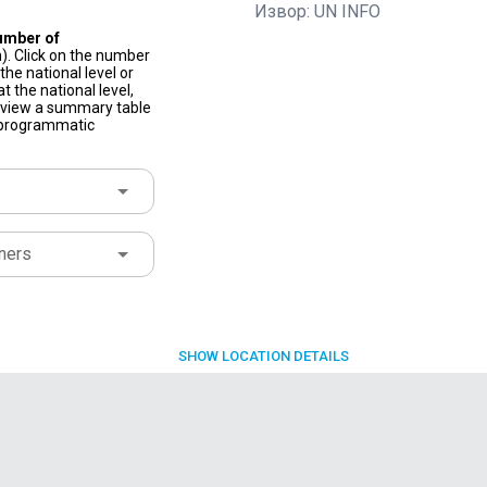
Извор: UN INFO
umber of
). Click on the number
he national level or
t the national level,
to view a summary table
f programmatic
ners
SHOW
LOCATION DETAILS