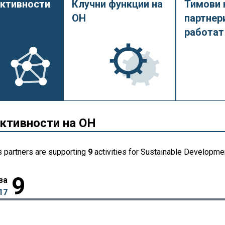
активности
Клучни функции на
Тимови 
ОН
партнер
работат
активности на ОН
s partners are supporting
9
activities for Sustainable Developmen
9
за
17