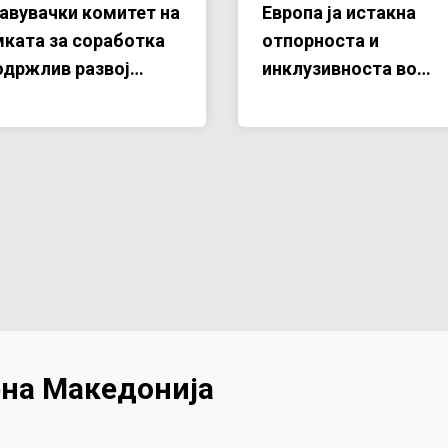
авувачки комитет на
Европа ја истакна
ката за соработка
отпорноста и
одржлив развој
инклузивноста во
меѓу Обединетите
услови на климатски
ии и Северна
економски и
едонија 2026–2030
геополитички
предизвици
на Македонија
Footer menu