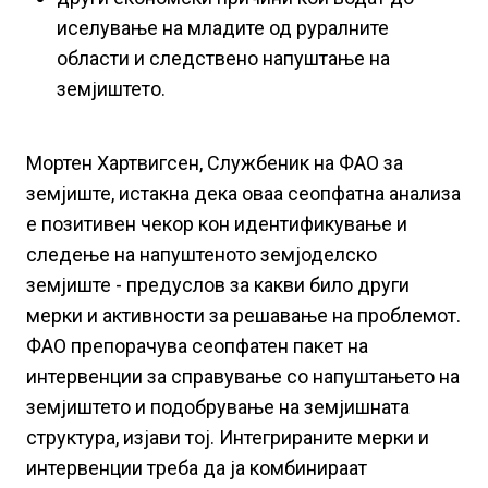
иселување на младите од руралните
области и следствено напуштање на
земјиштето.
Мортен Хартвигсен, Службеник на ФАО за
земјиште, истакна дека оваа сеопфатна анализа
е позитивен чекор кон идентификување и
следење на напуштеното земјоделско
земјиште - предуслов за какви било други
мерки и активности за решавање на проблемот.
ФАО препорачува сеопфатен пакет на
интервенции за справување со напуштањето на
земјиштето и подобрување на земјишната
структура, изјави тој. Интегрираните мерки и
интервенции треба да ја комбинираат