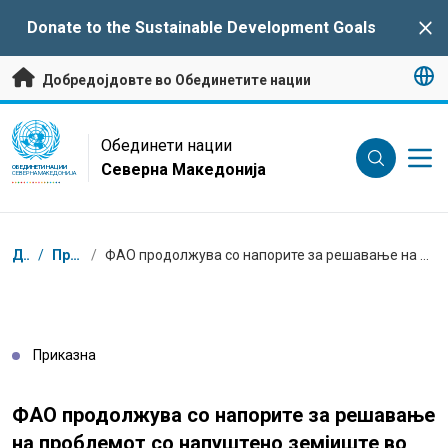
Премини на главната содржина
Donate to the Sustainable Development Goals
Clo
Добредојдовте во Обединетите нации
UN Logo
Обединети нации
Северна Македонија
ОБЕДИНЕТИ НАЦИИ
СЕВЕРНА МАКЕДОНИЈА
Трошки
Дома
/
Приказни
/
ФАО продолжува со напорите за решавање на проблемот со напуштено земјиште во Северна Македонија
Приказна
ФАО продолжува со напорите за решавање
на проблемот со напуштено земјиште во