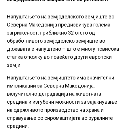
Напуштањето на земјоделското земјиште во
Северна Македонија предизвикува голема
загриженост, приближно 32 отсто од
обработливото земјоделско земјиште во
државата е напуштено – што е многу повисока
стапка отколку во повеќето други европски
земји.
Напуштањето на земјиштето има значителни
импликации за Северна Македонија,
вклучително деградација на животната
средина и изгубени можности за зајакнување
на одржливото производство на храна и
справување со сиромаштијата во руралните
средини.