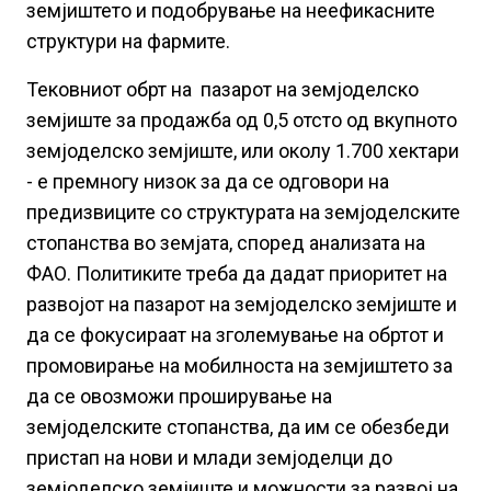
земјиштето и подобрување на неефикасните
структури на фармите.
Тековниот обрт на пазарот на земјоделско
земјиште за продажба од 0,5 отсто од вкупното
земјоделско земјиште, или околу 1.700 хектари
- е премногу низок за да се одговори на
предизвиците со структурата на земјоделските
стопанства во земјата, според анализата на
ФАО. Политиките треба да дадат приоритет на
развојот на пазарот на земјоделско земјиште и
да се фокусираат на зголемување на обртот и
промовирање на мобилноста на земјиштето за
да се овозможи проширување на
земјоделските стопанства, да им се обезбеди
пристап на нови и млади земјоделци до
земјоделско земјиште и можности за развој на