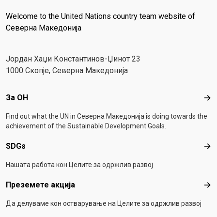
Welcome to the United Nations country team website of
Северна Македонија
Јордан Хаџи Константинов-Џинот 23
1000 Скопје, Северна Македонија
Footer menu
За ОН
За 
Find out what the UN in Северна Македонија is doing towards the
achievement of the Sustainable Development Goals.
SDGs
SD
Нашата работа кон Целите за одржлив развој
Преземете акција
Пре
Да делуваме кон остварување на Целите за одржлив развој