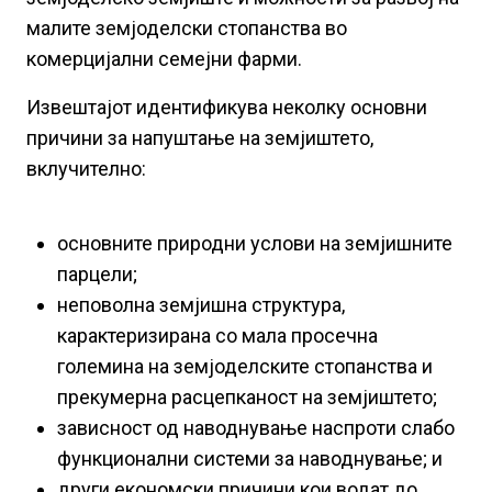
малите земјоделски стопанства во
комерцијални семејни фарми.
Извештајот идентификува неколку основни
причини за напуштање на земјиштето,
вклучително:
основните природни услови на земјишните
парцели;
неповолна земјишна структура,
карактеризирана со мала просечна
големина на земјоделските стопанства и
прекумерна расцепканост на земјиштето;
зависност од наводнување наспроти слабо
функционални системи за наводнување; и
други економски причини кои водат до