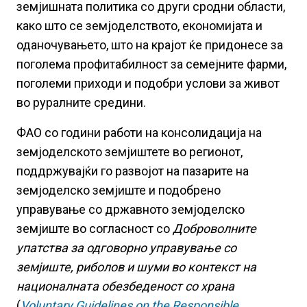
земјишната политика со други сродни области,
како што се земјоделството, економијата и
оданочувањето, што на крајот ќе придонесе за
поголема профитабилност за семејните фарми,
поголеми приходи и подобри услови за живот
во руралните средини.
ФАО со години работи на консолидација на
земјоделското земјиштете во регионот,
поддржувајќи го развојот на пазарите на
земјоделско земјиште и подобрено
управување со државното земјоделско
земјиште во согласност со
Доброволните
упатства за одговорно управување со
земјиште, риболов и шуми во контекст на
националната обезбеденост со храна
(
Voluntary Guidelines on the Responsible