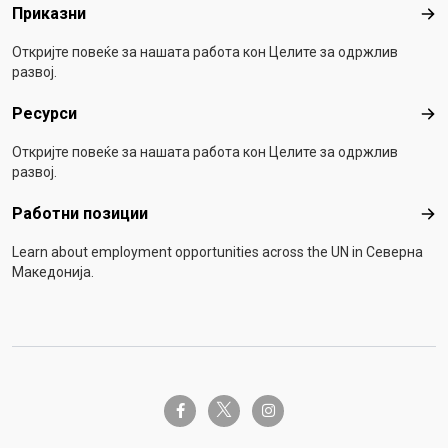
Приказни
При
Откријте повеќе за нашата работа кон Целите за одржлив
развој.
Ресурси
Рес
Откријте повеќе за нашата работа кон Целите за одржлив
развој.
Работни позиции
Раб
Learn about employment opportunities across the UN in Северна
Македонија.
twitter-x
facebook-f
instagram