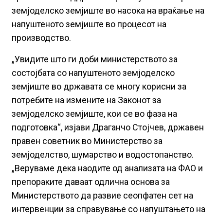
земјоделско земјиште во насока на враќање на
напуштеното земјиште во процесот на
производство.
„Увидите што ги доби министерството за
состојбата со напуштеното земјоделско
земјиште во државата се многу корисни за
потребите на измените на Законот за
земјоделско земјиште, кои се во фаза на
подготовка“, изјави Драганчо Стојчев, државен
правен советник во Министерство за
земјоделство, шумарство и водостопанство.
„Веруваме дека наодите од анализата на ФАО и
препораките даваат одлична основа за
Министерството да развие сеопфатен сет на
интервенции за справување со напуштањето на