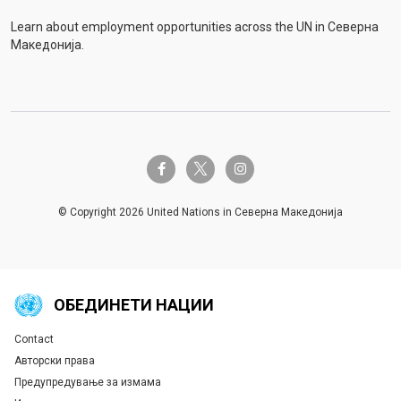
Learn about employment opportunities across the UN in Северна
Македонија.
twitter-x
facebook-f
instagram
© Copyright 2026 United Nations in Северна Македонија
ОБЕДИНЕТИ НАЦИИ
Contact
Global U.N. menu
Авторски права
Предупредување за измама