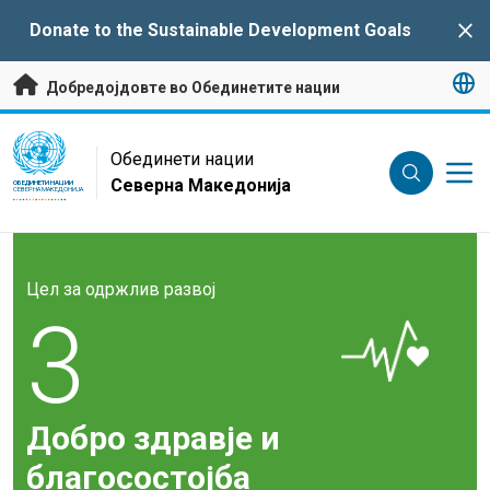
Премини на главната содржина
Donate to the Sustainable Development Goals
Clo
Добредојдовте во Обединетите нации
UN Logo
Обединети нации
Северна Македонија
ОБЕДИНЕТИ НАЦИИ
СЕВЕРНА МАКЕДОНИЈА
Цел за одржлив развој
3
Добро здравје и
благосостојба