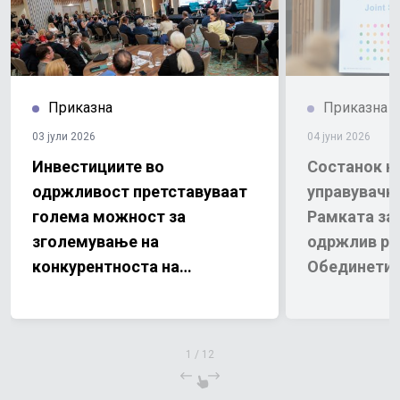
Приказна
Приказна
03 јули 2026
04 јуни 2026
Инвестициите во
Состанок н
одржливост претставуваат
управувачк
голема можност за
Рамката за
зголемување на
одржлив ра
конкурентноста на
Обединетит
приватниот сектор
Северна Ма
2030
1
/
12