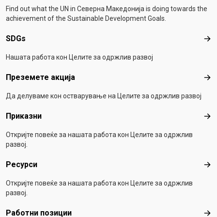
Find out what the UN in Северна Македонија is doing towards the
achievement of the Sustainable Development Goals.
SDGs
SD
Нашата работа кон Целите за одржлив развој
Преземете акција
Пре
Да делуваме кон остварување на Целите за одржлив развој
Приказни
При
Откријте повеќе за нашата работа кон Целите за одржлив
развој.
Ресурси
Рес
Откријте повеќе за нашата работа кон Целите за одржлив
развој.
Работни позиции
Раб