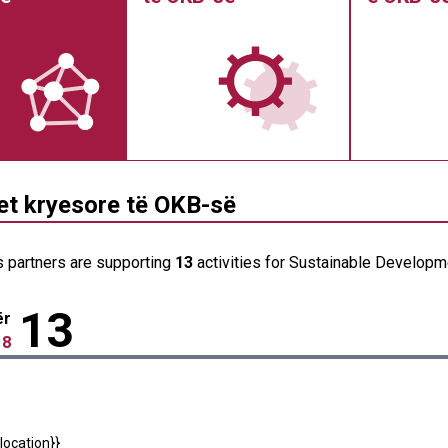
tet kryesore të OKB-së
s partners are supporting
13
activities for Sustainable Developme
13
ër
 8
location}}