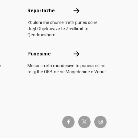
Reportazhe
Reportazhe
Zbuloni më shumë rreth punës sonë
drejt Objektivave të Zhvillimit të
Qëndrueshëm.
Punësime
Punësime
ë
Mësoni rreth mundësive të punësimit në
të gjithë OKB-në në Maqedoninë e Veriut
twitter-x
facebook-f
instagram