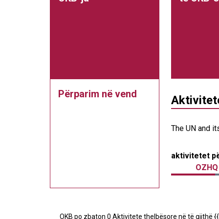
Përparim në vend
Aktivite
The UN and it
aktivitetet p
OZHQ
OKB po zbaton 0 Aktivitete thelbësore në të gjithë {{