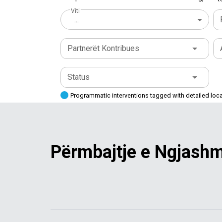
Viti
...
Partnerët Kontribues
Status
Programmatic interventions tagged with detailed loc
Përmbajtje e Ngjash