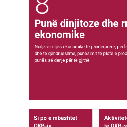
8
Punë dinjitoze dhe rr
ekonomike
Nxitja e rritjes ekonomike të pandërprerë, përf
dhe të qëndrueshme, punësimit të plotë e prod
punës së denjë për të gjithë.
Si po e mbështet
Aktivite
OKB-ja
të OKB-