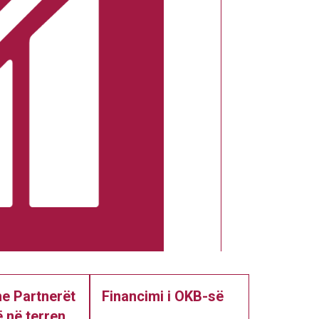
he Partnerët
Financimi i OKB-së
 në terren