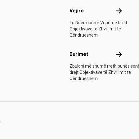
Vepro
Vepro
Të Ndërmarrim Veprime Drejt
Objektivave të Zhvillimit të
Qëndrueshëm
Burimet
Burimet
Zbuloni më shumë rreth punës son
drejt Objektivave të Zhvillimit të
Qëndrueshëm.
t