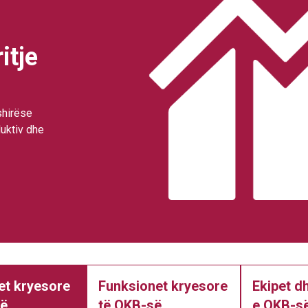
itje
shirëse
uktiv dhe
tet kryesore
Funksionet kryesore
Ekipet d
së
të OKB-së
e OKB-së