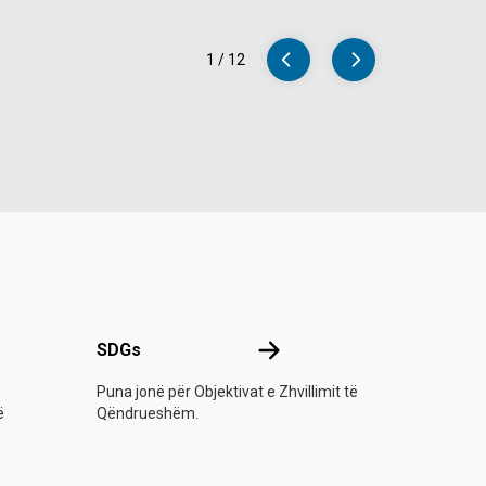
bazë për ndërhyrje në
infrastrukturën
1
/
12
bujqësore në Çiflik
-së
SDGs
SDGs
Puna jonë për Objektivat e Zhvillimit të
ë
Qëndrueshëm.