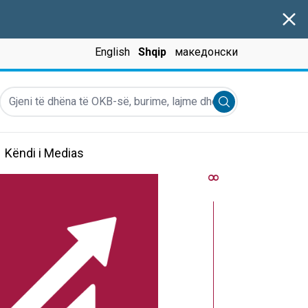
Clos
English
Shqip
македонски
Gjeni të dhëna të OKB-së, burime, lajme dhe më shumë...
Submit search
Këndi i Medias
8