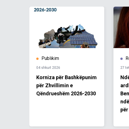
Publikim
R
04 shkurt 2026
27 te
shtë
Korniza për Bashkëpunim
Ndë
!
për Zhvillimin e
ard
Qëndrueshëm 2026-2030
Ben
ndë
për
të 