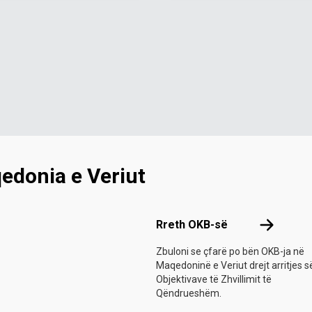
donia e Veriut
Footer menu
Rreth OKB
Rreth OKB-së
Zbuloni se çfarë po bën OKB-ja në
Maqedoninë e Veriut drejt arritjes s
Objektivave të Zhvillimit të
Qëndrueshëm.