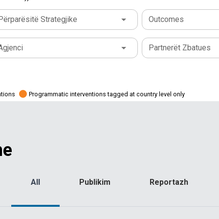
Përparësitë Strategjike
Outcomes
Agjenci
Partnerët Zbatues
ations
Programmatic interventions tagged at country level only
me
All
Publikim
Reportazh