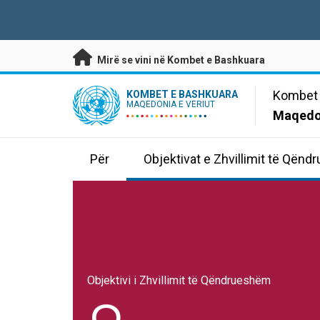
Kalo te përmbajtja kryesore
Mirë se vini në Kombet e Bashkuara
UN Logo
Kombet 
KOMBET E BASHKUARA
MAQEDONIA E VERIUT
Maqedon
Për
Objektivat e Zhvillimit të Qën
Objektivi i Zhvillimit të Qëndrueshëm