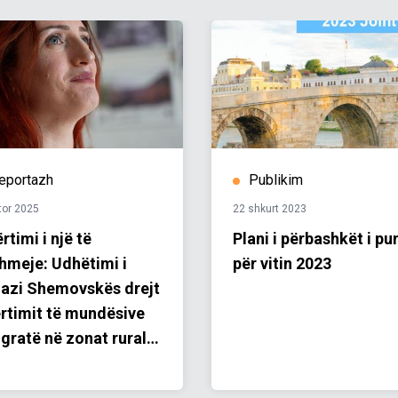
eportazh
Publikim
tor 2025
22 shkurt 2023
rtimi i një të
Plani i përbashkët i pu
hmeje: Udhëtimi i
për vitin 2023
azi Shemovskës drejt
rtimit të mundësive
 gratë në zonat rurale
Maqedonisë së Veriut