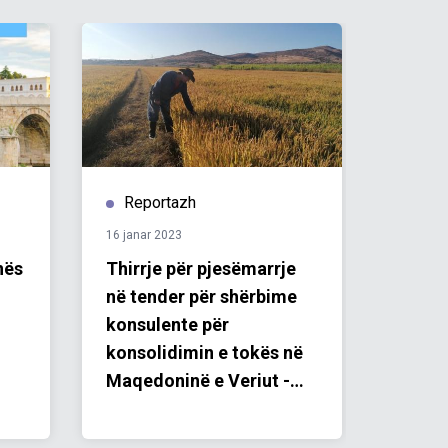
Reportazh
Repo
16 janar 2023
05 shtat
nës
Thirrje për pjesëmarrje
Me ra
në tender për shërbime
rinore
konsulente për
ILO, n
konsolidimin e tokës në
detaju
Maqedoninë e Veriut -
arsyev
Planifikimi i shpërndarjes
janë p
së tokës dhe Projekti
punës