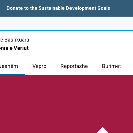
Donate to the Sustainable Development Goals
e Bashkuara
ia e Veriut
drueshëm
Vepro
Reportazhe
Burimet